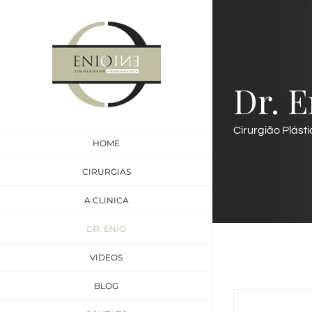
Ir
para
o
conteúdo
Dr. 
Cirurgião Plást
HOME
CIRURGIAS
A CLINICA
DR. ENIO
VIDEOS
BLOG