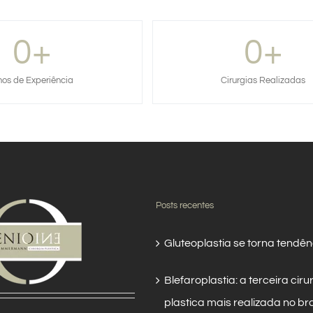
0
+
0
+
os de Experiência
Cirurgias Realizadas
Posts recentes
Gluteoplastia se torna tendên
Blefaroplastia: a terceira ciru
plastica mais realizada no bra